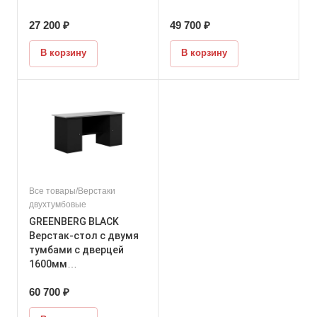
00
27 200 ₽
49 700 ₽
В корзину
В корзину
Все товары/Верстаки
двухтумбовые
GREENBERG BLACK
Верстак-стол с двумя
тумбами с дверцей
1600мм
VERSTAK_BLACK_Т2_16
60 700 ₽
00