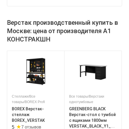
Верстак производственный купить в
Москве: цена от производителя А1
КОНСТРАКШН
Стеллажи/Все
Все товары/Верстаки
товары/BOREX Profi
однотумбовые
BOREX Верстак-
GREENBERG BLACK
стеллаж
Верстак-стол с тумбой
BOREX_VERSTAK
с ящиками 1800мм
★
VERSTAK_BLACK_Y1_18
7 отзывов
5