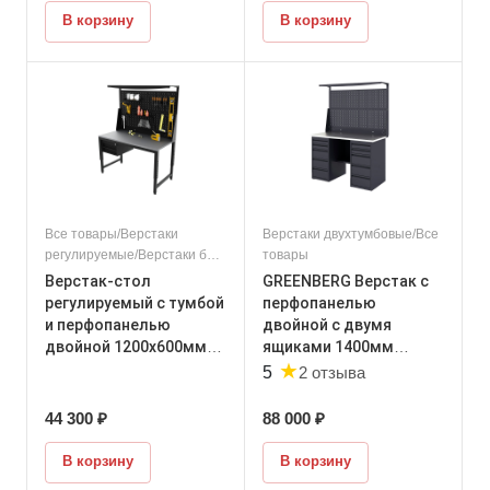
В корзину
В корзину
Все товары/Верстаки
Верстаки двухтумбовые/Все
регулируемые/Верстаки без
товары
тумбы
Верстак-стол
GREENBERG Верстак с
регулируемый с тумбой
перфопанелью
и перфопанелью
двойной с двумя
двойной 1200х600мм
ящиками 1400мм
★
VERSTAK_REG_T_P2_12
VERSTAK_Y2_Р2_1400
2 отзыва
5
00х600
44 300 ₽
88 000 ₽
В корзину
В корзину