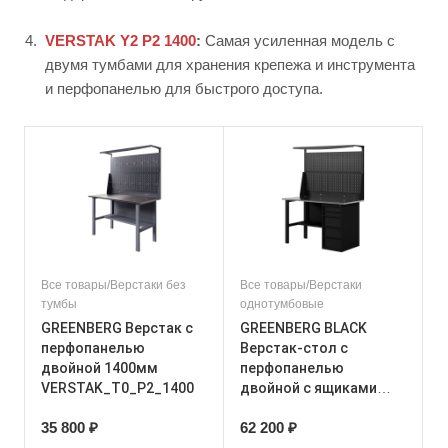
VERSTAK Y2 Р2 1400
:
Самая усиленная модель с
двумя тумбами для хранения крепежа и инструмента
и перфопанелью для быстрого доступа.
Все товары/Верстаки без
Все товары/Верстаки
тумбы
однотумбовые
GREENBERG Верстак с
GREENBERG BLACK
перфопанелью
Верстак-стол с
двойной 1400мм
перфопанелью
VERSTAK_Т0_P2_1400
двойной с ящиками
1400мм
35 800 ₽
62 200 ₽
VERSTAK_BLACK_Y1_Р2
_1400