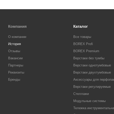
Компания
Каталог
О компании
Все товары
История
BOREX Profi
Отзывы
BOREX Premium
Вакансии
Верстаки без тумбы
Партнеры
Верстаки однотумбовые
Реквизиты
Верстаки двухтумбовые
Бренды
Аксессуары для перфопа
Верстаки регулируемые
Стеллажи
Модульные системы
Тележка инструментальн