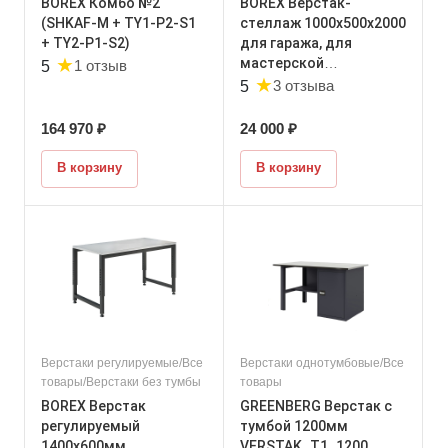
BOREX Комбо №2
BOREX Верстак-
(SHKAF-M + TY1-P2-S1
стеллаж 1000х500х2000
+ TY2-P1-S2)
для гаража, для
★
мастерской
1 отзыв
5
★
BOREX_VERSTAK_1000
3 отзыва
5
164 970 ₽
24 000 ₽
В корзину
В корзину
Верстаки регулируемые/Все
Верстаки однотумбовые/Все
товары/Верстаки без тумбы
товары
BOREX Верстак
GREENBERG Верстак с
регулируемый
тумбой 1200мм
1400х600мм
VERSTAK_Т1_1200