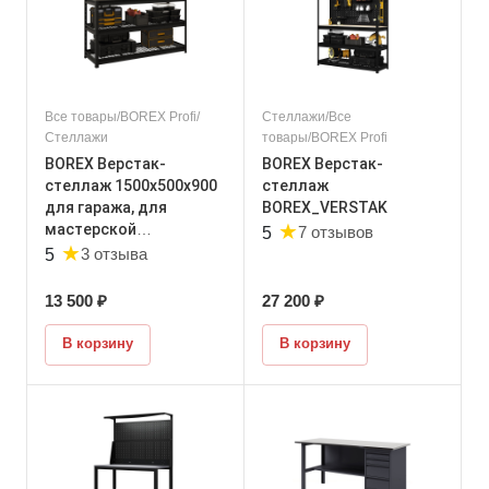
Все товары/BOREX Profi/
Стеллажи/Все
Стеллажи
товары/BOREX Profi
BOREX Верстак-
BOREX Верстак-
стеллаж 1500х500х900
стеллаж
для гаража, для
BOREX_VERSTAK
★
мастерской
7 отзывов
5
★
BOREX_VERSTAK_900
3 отзыва
5
13 500 ₽
27 200 ₽
В корзину
В корзину