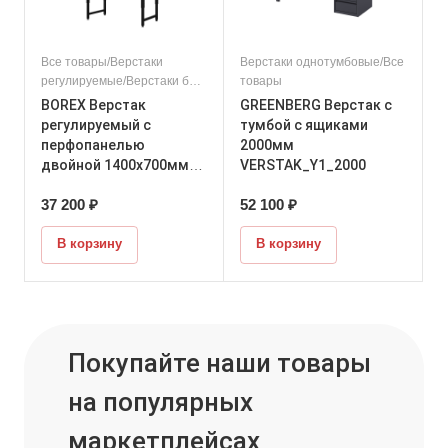
Все товары/Верстаки
Верстаки однотумбовые/Все
регулируемые/Верстаки без
товары
тумбы
BOREX Верстак
GREENBERG Верстак с
регулируемый с
тумбой с ящиками
перфопанелью
2000мм
двойной 1400х700мм
VERSTAK_Y1_2000
VERSTAK_REG_P2_1400
37 200 ₽
52 100 ₽
х700
В корзину
В корзину
Покупайте наши товары
на популярных
маркетплейсах