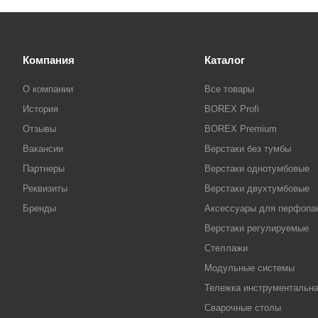
Компания
Каталог
О компании
Все товары
История
BOREX Profi
Отзывы
BOREX Premium
Вакансии
Верстаки без тумбы
Партнеры
Верстаки однотумбовые
Реквизиты
Верстаки двухтумбовые
Бренды
Аксессуары для перфопа
Верстаки регулируемые
Стеллажи
Модульные системы
Тележка инструментальн
Сварочные столы