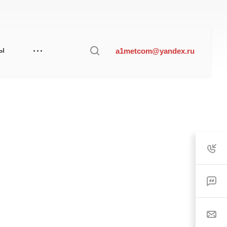
a1metcom@yandex.ru
ТЫ