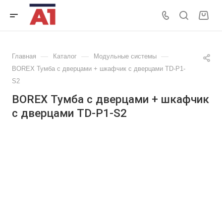
—
—
—
Главная
Каталог
Модульные системы
BOREX Тумба с дверцами + шкафчик с дверцами TD-P1-
S2
BOREX Тумба с дверцами + шкафчик
с дверцами TD-P1-S2