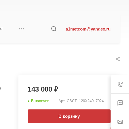
a1metcom@yandex.ru
ТЫ
0
143 000 ₽
В наличии
Арт.
СВСТ_120Х240_7024
В корзину