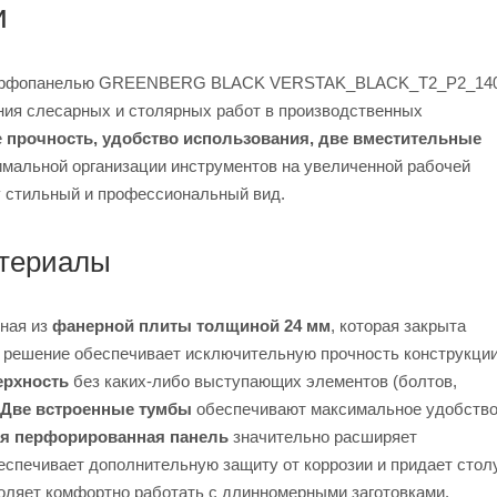
и
й перфопанелью GREENBERG BLACK VERSTAK_BLACK_T2_P2_14
ния слесарных и столярных работ в производственных
е
прочность, удобство использования, две вместительные
мальной организации инструментов на увеличенной рабочей
у стильный и профессиональный вид.
атериалы
ная из
фанерной плиты толщиной 24 мм
, которая закрыта
е решение обеспечивает исключительную прочность конструкции
ерхность
без каких-либо выступающих элементов (болтов,
Две встроенные тумбы
обеспечивают максимальное удобств
я перфорированная панель
значительно расширяет
спечивает дополнительную защиту от коррозии и придает стол
оляет комфортно работать с длинномерными заготовками.