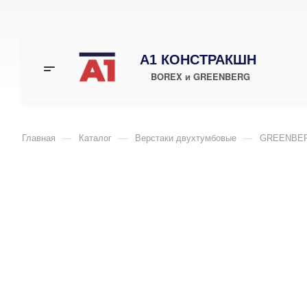
А1 КОНСТРАКШН
BOREX и GREENBERG
—
—
—
Главная
Каталог
Верстаки двухтумбовые
GREENBERG