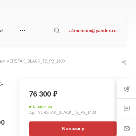
a1metcom@yandex.ru
ТЫ
00мм VERSTAK_BLACK_Т2_Р2_1400
-
76 300 ₽
В наличии
Арт.
VERSTAK_BLACK_Т2_Р2_1400
00
В корзину