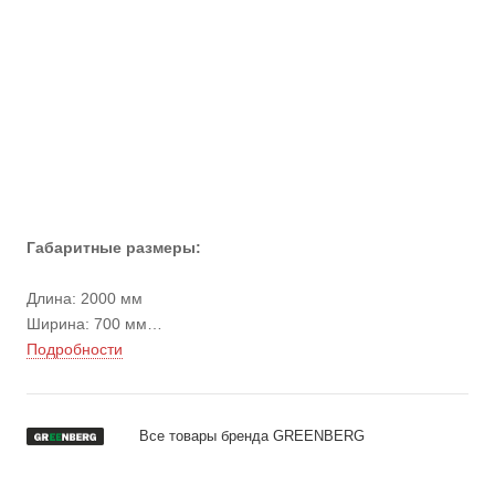
Габаритные размеры:
Длина: 2000 мм
Ширина: 700 мм
Высота стола: 855 мм
Подробности
Высота с экраном: 1382 мм
Вес: 121 кг
Все товары бренда GREENBERG