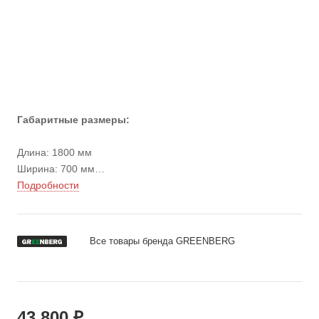
Габаритные размеры:
Длина: 1800 мм
Ширина: 700 мм
Высота стола: 855 мм
Подробности
Вес: 69 кг
Все товары бренда GREENBERG
43 800 ₽