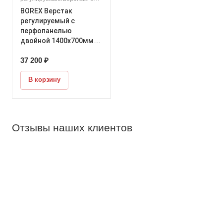
тумбы
BOREX Верстак
регулируемый с
перфопанелью
двойной 1400х700мм
VERSTAK_REG_P2_1400х700
37 200 ₽
В корзину
Отзывы наших клиентов