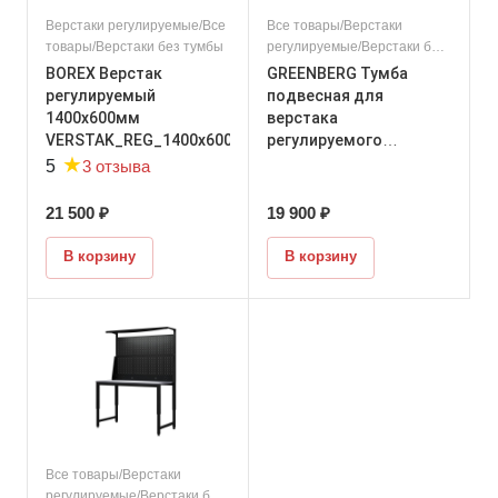
Верстаки регулируемые/Все
Все товары/Верстаки
товары/Верстаки без тумбы
регулируемые/Верстаки без
тумбы
BOREX Верстак
GREENBERG Тумба
регулируемый
подвесная для
1400х600мм
верстака
VERSTAK_REG_1400х600
регулируемого
★
TUMBA_P
3 отзыва
5
21 500 ₽
19 900 ₽
В корзину
В корзину
Все товары/Верстаки
регулируемые/Верстаки без