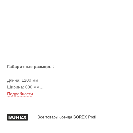
Габаритные размеры:
Длина: 1200 мм
Ширина: 600 мм
Высота стола: 690-960 мм
Подробности
Высота с перфопанелью: 1190-1460 мм
Вес: 60 кг
Все товары бренда BOREX Profi