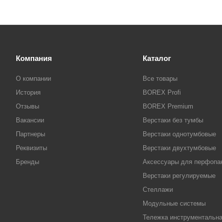
Компания
Каталог
О компании
Все товары
История
BOREX Profi
Отзывы
BOREX Premium
Вакансии
Верстаки без тумбы
Партнеры
Верстаки однотумбовые
Реквизиты
Верстаки двухтумбовые
Бренды
Аксессуары для перфопа
Верстаки регулируемые
Стеллажи
Модульные системы
Тележка инструментальн