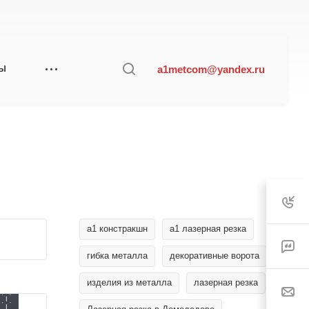
a1metcom@yandex.ru
ТЫ
а1 констракшн
а1 лазерная резка
гибка металла
декоративные ворота
изделия из металла
лазерная резка