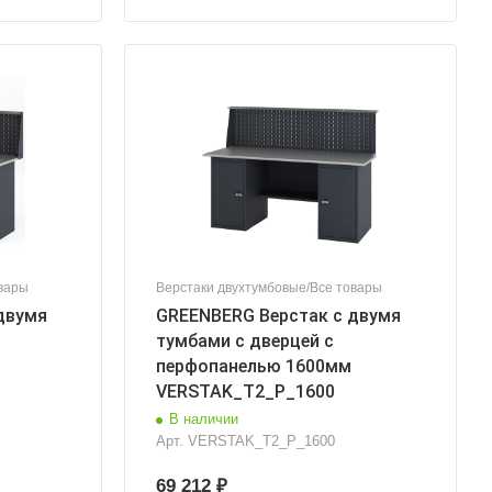
вары
Верстаки двухтумбовые/Все товары
двумя
GREENBERG Верстак с двумя
тумбами с дверцей с
перфопанелью 1600мм
VERSTAK_Т2_P_1600
В наличии
Арт.
VERSTAK_Т2_P_1600
69 212 ₽