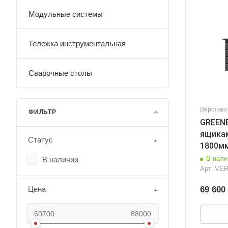
Модульные системы
Тележка инструментальная
Сварочные столы
Верстаки
ФИЛЬТР
GREENB
ящикам
Статус
1800м
В нали
В наличии
Арт.
VER
69 600
Цена