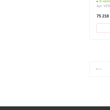
В нали
Арт.
VER
75 218