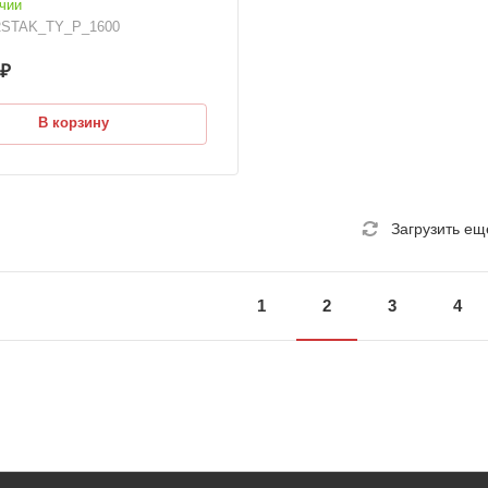
чии
STAK_ТY_P_1600
 ₽
В корзину
Загрузить ещ
1
2
3
4