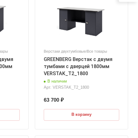
вары
Верстаки двухтумбовые/Все товары
двумя
GREENBERG Верстак с двумя
800мм
тумбами с дверцей 1800мм
VERSTAK_Т2_1800
В наличии
Арт.
VERSTAK_Т2_1800
63 700 ₽
В корзину