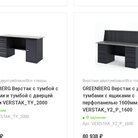
 двухтумбовые/Все товары
Верстаки двухтумбовые/Все то
ERG Верстак с тумбой с
GREENBERG Верстак с 
и и тумбой с дверцей
тумбами с ящиками с
м VERSTAK_ТY_2000
перфопанелью 1600мм
VERSTAK_Y2_P_1600
чии
STAK_ТY_2000
В наличии
Арт.
VERSTAK_Y2_P_1600
 ₽
80 938 ₽