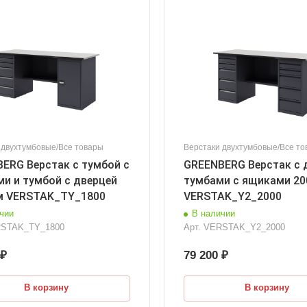
 двухтумбовые/Все товары
Верстаки двухтумбовые/Все то
ERG Верстак с тумбой с
GREENBERG Верстак с 
и и тумбой с дверцей
тумбами с ящиками 2
м VERSTAK_ТY_1800
VERSTAK_Y2_2000
чии
В наличии
STAK_ТY_1800
Арт.
VERSTAK_Y2_2000
 ₽
79 200 ₽
В корзину
В корзину