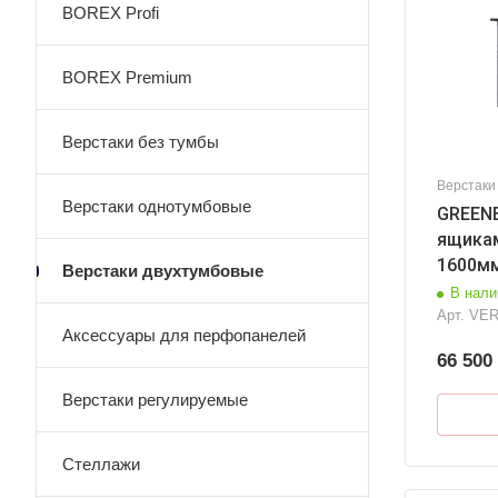
BOREX Profi
BOREX Premium
Верстаки без тумбы
Верстаки
Верстаки однотумбовые
GREENB
ящикам
1600м
Верстаки двухтумбовые
В нали
Арт.
VER
Аксессуары для перфопанелей
66 500
Верстаки регулируемые
Стеллажи