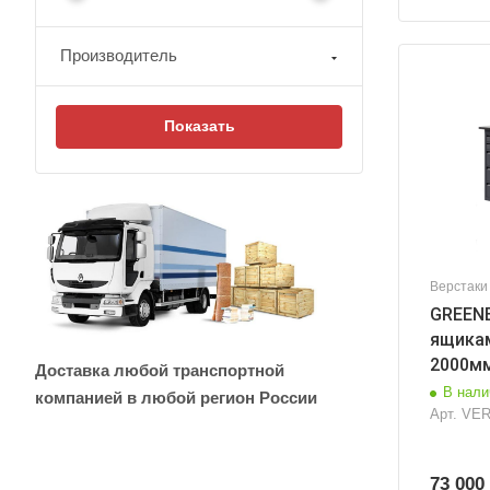
Производитель
Верстаки
GREENB
ящикам
2000м
Доставка любой транспортной
В нали
компанией в любой регион России
Арт.
VER
73 000