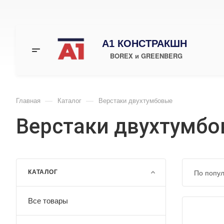
А1 КОНСТРАКШН
BOREX и GREENBERG
—
—
Главная
Каталог
Верстаки двухтумбовые
Верстаки двухтумб
КАТАЛОГ
По попу
Все товары