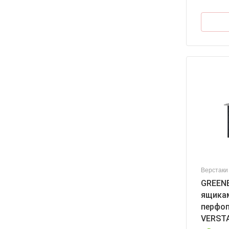
Верстаки
GREENB
ящикам
перфо
VERST