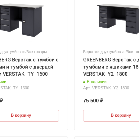
 двухтумбовые/Все товары
Верстаки двухтумбовые/Все то
ERG Верстак с тумбой с
GREENBERG Верстак с 
и и тумбой с дверцей
тумбами с ящиками 1
м VERSTAK_ТY_1600
VERSTAK_Y2_1800
чии
В наличии
STAK_ТY_1600
Арт.
VERSTAK_Y2_1800
 ₽
75 500 ₽
В корзину
В корзину