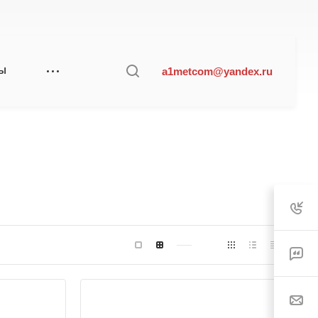
a1metcom@yandex.ru
ТЫ